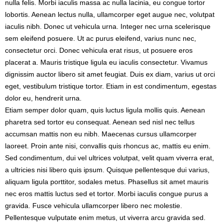
nulla felis. Morbi iaculis massa ac nulla lacinia, eu congue tortor
lobortis. Aenean lectus nulla, ullamcorper eget augue nec, volutpat
iaculis nibh. Donec ut vehicula urna. Integer nec urna scelerisque
sem eleifend posuere. Ut ac purus eleifend, varius nunc nec,
consectetur orci. Donec vehicula erat risus, ut posuere eros
placerat a. Mauris tristique ligula eu iaculis consectetur. Vivamus
dignissim auctor libero sit amet feugiat. Duis ex diam, varius ut orci
eget, vestibulum tristique tortor. Etiam in est condimentum, egestas
dolor eu, hendrerit urna.
Etiam semper dolor quam, quis luctus ligula mollis quis. Aenean
pharetra sed tortor eu consequat. Aenean sed nisl nec tellus
accumsan mattis non eu nibh. Maecenas cursus ullamcorper
laoreet. Proin ante nisi, convallis quis rhoncus ac, mattis eu enim.
Sed condimentum, dui vel ultrices volutpat, velit quam viverra erat,
a ultricies nisi libero quis ipsum. Quisque pellentesque dui varius,
aliquam ligula porttitor, sodales metus. Phasellus sit amet mauris
nec eros mattis luctus sed et tortor. Morbi iaculis congue purus a
gravida. Fusce vehicula ullamcorper libero nec molestie.
Pellentesque vulputate enim metus, ut viverra arcu gravida sed.