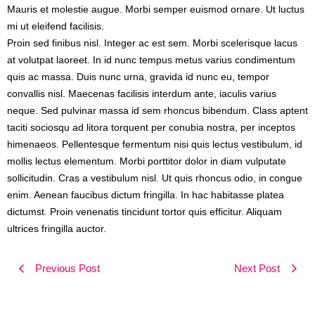
Mauris et molestie augue. Morbi semper euismod ornare. Ut luctus
mi ut eleifend facilisis.
Proin sed finibus nisl. Integer ac est sem. Morbi scelerisque lacus
at volutpat laoreet. In id nunc tempus metus varius condimentum
quis ac massa. Duis nunc urna, gravida id nunc eu, tempor
convallis nisl. Maecenas facilisis interdum ante, iaculis varius
neque. Sed pulvinar massa id sem rhoncus bibendum. Class aptent
taciti sociosqu ad litora torquent per conubia nostra, per inceptos
himenaeos. Pellentesque fermentum nisi quis lectus vestibulum, id
mollis lectus elementum. Morbi porttitor dolor in diam vulputate
sollicitudin. Cras a vestibulum nisl. Ut quis rhoncus odio, in congue
enim. Aenean faucibus dictum fringilla. In hac habitasse platea
dictumst. Proin venenatis tincidunt tortor quis efficitur. Aliquam
ultrices fringilla auctor.
Previous Post
Next Post