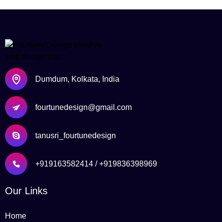
Dumdum, Kolkata, India
fourtunedesign@gmail.com
tanusri_fourtunedesign
+919163582414 / +919836398969
Our Links
Home